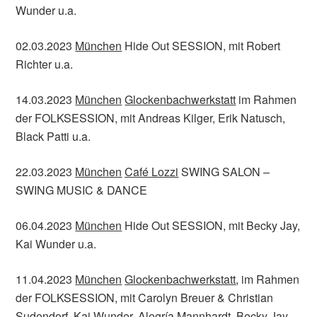
Wunder u.a.
02.03.2023
München
Hide Out SESSION, mit Robert
Richter u.a.
14.03.2023
München
Glockenbachwerkstatt
im Rahmen
der FOLKSESSION, mit Andreas Kilger, Erik Natusch,
Black Patti u.a.
22.03.2023
München
Café Lozzi
SWING SALON –
SWING MUSIC & DANCE
06.04.2023
München
Hide Out SESSION, mit Becky Jay,
Kai Wunder u.a.
11.04.2023
München
Glockenbachwerkstatt
, im Rahmen
der FOLKSESSION, mit Carolyn Breuer & Christian
Sudendorf, Kai Wunder, Alegría Mannhardt, Becky Jay,