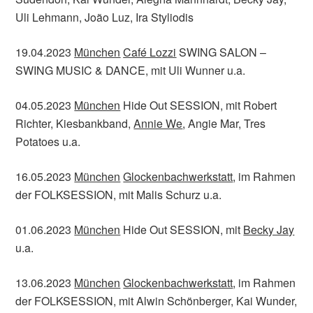
Uli Lehmann, João Luz, Ira Styliodis
19.04.2023
München
Café Lozzi
SWING SALON –
SWING MUSIC & DANCE, mit Uli Wunner u.a.
04.05.2023
München
Hide Out SESSION, mit Robert
Richter, Kiesbankband,
Annie We
, Angie Mar, Tres
Potatoes u.a.
16.05.2023
München
Glockenbachwerkstatt
, im Rahmen
der FOLKSESSION, mit Malis Schurz u.a.
01.06.2023
München
Hide Out SESSION, mit
Becky Jay
u.a.
13.06.2023
München
Glockenbachwerkstatt
, im Rahmen
der FOLKSESSION, mit Alwin Schönberger, Kai Wunder,