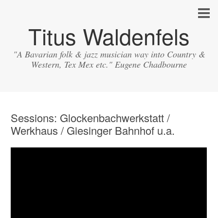
Titus Waldenfels
"A Bavarian folk & jazz musician way into Country &
Western, Tex Mex etc." Eugene Chadbourne
Sessions: Glockenbachwerkstatt /
Werkhaus / Giesinger Bahnhof u.a.