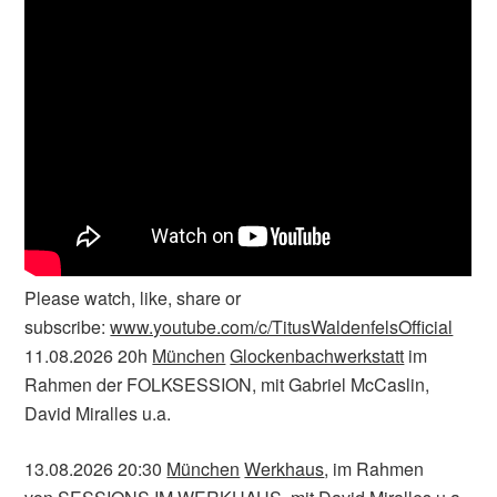
Please watch, like, share or
subscribe:
www.youtube.com/c/TitusWaldenfelsOfficial
11.08.2026 20h
München
Glockenbachwerkstatt
im
Rahmen der FOLKSESSION, mit Gabriel McCaslin,
David Miralles u.a.
13.08.2026 20:30
München
Werkhaus
, im Rahmen