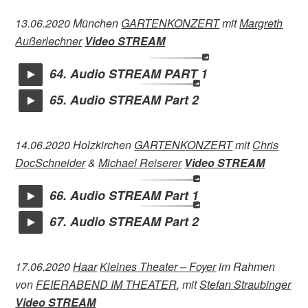
13.06.2020 München
GARTENKONZERT
mit
Margreth
Außerlechner
Video STREAM
64. Audio STREAM PART 1
65. Audio STREAM Part 2
14.06.2020 Holzkirchen
GARTENKONZERT
mit
Chris
DocSchneider
&
Michael Reiserer
Video STREAM
66. Audio STREAM Part 1
67. Audio STREAM Part 2
17.06.2020
Haar
Kleines Theater – Foyer
im Rahmen
von
FEIERABEND IM THEATER
, mit
Stefan Straubinger
Video STREAM