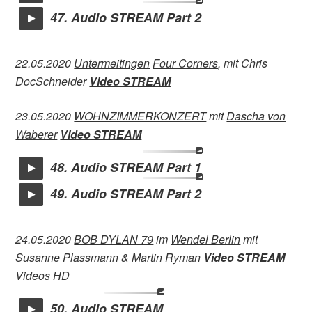
47. Audio STREAM Part 2
22.05.2020
Untermeitingen
Four Corners
, mit Chris
DocSchneider
Video STREAM
23.05.2020
WOHNZIMMERKONZERT
mit
Dascha von
Waberer
Video STREAM
48. Audio STREAM Part 1
49. Audio STREAM Part 2
24.05.2020
BOB DYLAN 79
im
Wendel Berlin
mit
Susanne Plassmann
& Martin Ryman
Video STREAM
Videos HD
50. Audio STREAM