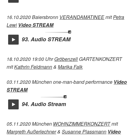
16.10.2020
Baiersbronn
VERANDAMATINEE
mit
Petra
Lewi
Video STREAM
93. Audio STREAM
18.10.2020 19:00 Uhr
Gröbenzell
GARTENKONZERT
mit
Kathrin Feldmann
&
Marika Falk
03.11.2020 München one-man-band performance
Video
STREAM
94. Audio Stream
05.11.2020 München
WOHNZIMMERKONZERT
mit
Margreth Außerlechner
&
Susanne Plassmann
Video