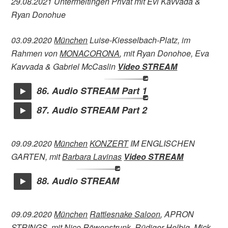
29.08.2021 Untermeitingen Privat mit Evi Kavvada &
Ryan Donohue
03.09.2020
München
Luise-Kiesselbach-Platz, im
Rahmen von
MONACORONA
, mit Ryan Donohoe, Eva
Kavvada & Gabriel McCaslin
Video STREAM
86. Audio STREAM Part 1
87. Audio STREAM Part 2
09.09.2020
München
KONZERT
IM ENGLISCHEN
GARTEN, mit
Barbara Lavinas
Video STREAM
88. Audio STREAM
09.09.2020
München
Rattlesnake Saloon
, APRON
STRINGS, mit Nico Röwenstrunk, Rüdiger Helbig, Mick