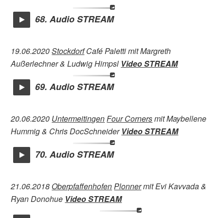
68. Audio STREAM
19.06.2020
Stockdorf
Café Paletti mit Margreth
Außerlechner & Ludwig Himpsl
Video STREAM
69. Audio STREAM
20.06.2020
Untermeitingen
Four Corners
mit Maybellene
Hummig & Chris DocSchneider
Video STREAM
70. Audio STREAM
21.06.2018
Oberpfaffenhofen
Plonner
mit Evi Kavvada &
Ryan Donohue
Video STREAM