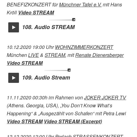
BENEFIZKONZERT für
Münchner Tafel e.V.
mit Hans
Kröll
Video STREAM
108. Audio STREAM
10.12.2020 19:00 Uhr
WOHNZIMMERKONZERT
München
LIVE
&
STREAM
, mit
Renate Dienersberger
Video STREAM
109. Audio Stream
11.11.2020 00:30h im Rahmen von
JOKER JOKER TV
(Athens. Georgia, USA), „You Don’t Know What’s
Happening“ & „Ausgezählt von Schafen“ mit Petra Lewi
Video STREAM
Video STREAM (Excerpt)
12.12.2020 12:00 Uhr Perlach
STRASSENKONZERT