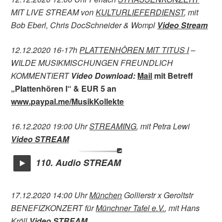
MIT LIVE STREAM von
KULTURLIEFERDIENST
, mit
Bob Eberl, Chris DocSchneider & Wompl
Video Stream
12.12.2020 16-17h
PLATTENHÖREN MIT TITUS I
–
WILDE MUSIKMISCHUNGEN FREUNDLICH
KOMMENTIERT
Video Download
:
Mail
mit Betreff
„Plattenhören I“ & EUR 5 an
www.paypal.me/MusikKollekte
16.12.2020 19:00 Uhr
STREAMING
, mit Petra Lewi
Video STREAM
110. Audio STREAM
17.12.2020 14:00 Uhr
München
Gollierstr x Geroltstr
BENEFIZKONZERT für
Münchner Tafel e.V.
, mit Hans
Kröll
Video STREAM