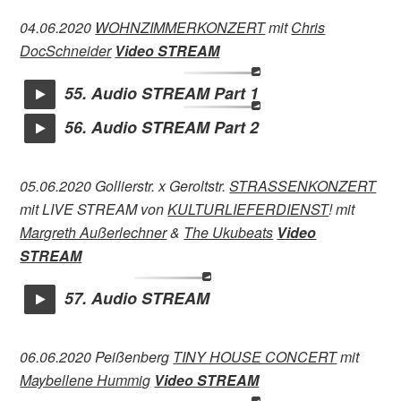
04.06.2020
WOHNZIMMERKONZERT
mit
Chris
DocSchneider
Video STREAM
55. Audio STREAM Part 1
56. Audio STREAM Part 2
05.06.2020 Gollierstr. x Geroltstr.
STRASSENKONZERT
mit LIVE STREAM von
KULTURLIEFERDIENST
! mit
Margreth Außerlechner
&
The Ukubeats
Video
STREAM
57. Audio STREAM
06.06.2020 Peißenberg
TINY HOUSE CONCERT
mit
Maybellene Hummig
Video STREAM