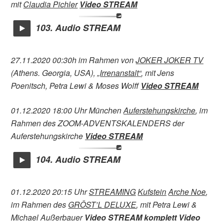
mit
Claudia Pichler
Video STREAM
103. Audio STREAM
27.11.2020 00:30h im Rahmen von
JOKER JOKER TV
(Athens. Georgia, USA),
„Irrenanstalt“
, mit Jens
Poenitsch, Petra Lewi & Moses Wolff
Video STREAM
01.12.2020 18:00 Uhr München
Auferstehungskirche
, im
Rahmen des ZOOM-ADVENTSKALENDERS der
Auferstehungskirche
Video STREAM
104. Audio STREAM
01.12.2020 20:15 Uhr
STREAMING
Kufstein
Arche Noe
,
im Rahmen des
GRÖST’L DELUXE
, mit Petra Lewi &
Michael Außerbauer
Video STREAM komplett
Video