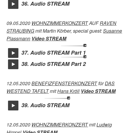
36. Audio STREAM
09.05.2020
WOHNZIMMERKONZERT
AUF
RAVEN
STRAUBING
mit Martin Körber, special guest:
Susanne
Plassmann
Video STREAM
37. Audio STREAM Part 1
38. Audio STREAM Part 2
12.05.2020
BENEFIZFENSTERKONZERT
für
DAS
WESTEND TAFELT
mit
Hans Kröll
Video STREAM
39. Audio STREAM
12.05.2020
WOHNZIMMERKONZERT
mit
Ludwig
Himpsl
Video STREAM