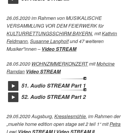
26.05.2020 im Rahmen von MUSIKALISCHE
VERSAMMLUNG VOR DEM FEIERWERK für
KULTURRETTUNGSSCHIRM BAYERN
, mit
Kathrin
Feldmann
,
Susanne Langholf
und 47 weiteren
Musiker*innen –
Video STREAM
28.05.2020
WOHNZIMMERKONZERT
mit
Mohcine
Ramdan
Video STREAM
51. Audio STREAM Part 1
52. Audio STREAM Part 2
29.05.2020 Augsburg,
Kresslesmühle
, im Rahmen der
„muehle home edition open stage set 2 teil 1“ mit
Petra
Lewi
Video STREAM I
Video STREAM II