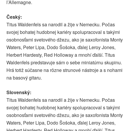
l’Allemagne.
Český:
Titus Waldenfels sa narodil a žije v Nemecku. Počas
svojej bohatej hudobnej kariéry spolupracoval s takými
osobnosťami svetového džezu, ako je saxofonista Monty
Waters, Peter Lipa, Dodo Šošoka, ďalej Leroy Jones,
Herbert Hardesty, Red Holloway a mnohí ďalší. Titus
Waldenfels predstavuje sám o sebe miniatúrnu skupinu.
Hrá totiž súčasne na rôzne strunové nástroje a s nohami
na basový gitaru.
Slovenský:
Titus Waldenfels sa narodil a žije v Nemecku. Počas
svojej bohatej hudobnej kariéry spolupracoval s takými
osobnosťami svetového džezu, ako je saxofonista Monty
Waters, Peter Lipa, Dodo Šošoka, ďalej Leroy Jones,
Herbert Hardesty, Red Holloway a mnohí ďalší. Titus