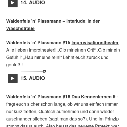
14. AUDIO
Waldenfels ’n‘ Plassmann
– Interlude
:
In der
Waschstraße
Waldenfels ’n‘ Plassmann #15
Improvisationstheater
Alle lieben Improtheater!! „Gib mir einen Ort!“ „Gib mir ein
Gefühl!“ „Hau mir eine rein!“ Lehnt euch zurück und
genießt!
15. AUDIO
Waldenfels ’n‘ Plassmann #16
Das Kennenlernen
Ihr
fragt euch sicher schon lange, ob wir uns einfach immer
nur kurz treffen, Quatsch aufnehmen und dann wieder
auseinander stieben (sagt man das so?). Und im Prinzip
stimmt das ja auch. Also heisst das neueste Projekt: wer